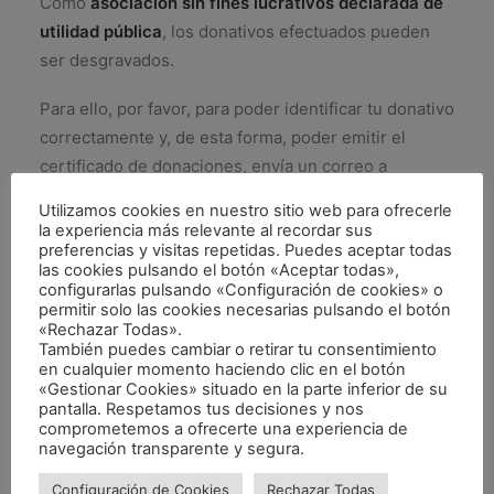
Como
asociación sin fines lucrativos declarada de
utilidad pública
, los donativos efectuados pueden
ser desgravados.
Para ello, por favor, para poder identificar tu donativo
correctamente y, de esta forma, poder emitir el
certificado de donaciones, envía un correo a
admin.valencia@provida.es
, con la siguiente
Utilizamos cookies en nuestro sitio web para ofrecerle
información:
la experiencia más relevante al recordar sus
preferencias y visitas repetidas. Puedes aceptar todas
las cookies pulsando el botón «Aceptar todas»,
Asunto: Donación Bizum
configurarlas pulsando «Configuración de cookies» o
Nombre y apellidos
permitir solo las cookies necesarias pulsando el botón
DNI/NIF/NIE
«Rechazar Todas».
También puedes cambiar o retirar tu consentimiento
Dirección postal
en cualquier momento haciendo clic en el botón
Correo electrónico
«Gestionar Cookies» situado en la parte inferior de su
pantalla. Respetamos tus decisiones y nos
Teléfono móvil desde el que has hecho el Bizum
comprometemos a ofrecerte una experiencia de
Importe donado a través de Bizum
navegación transparente y segura.
Configuración de Cookies
Rechazar Todas
Por la vida de todos ¡Muchas gracias!